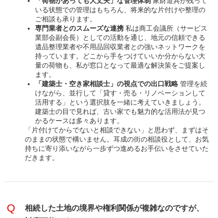
「荷物があっても大丈夫」な管理体制
家財道具が残って
いる状態での管理はもちろん、将来的な片付けや整理の
ご相談も承ります。
専門業者とのスムーズな連携
私は商工会議所（サービス
業部会副会長）としての活動を通じ、地元の信頼できる
遺品整理業者や不用品回収業者との強いネットワークを
持っています。どこから手をつけていいか分からない大
量の荷物も、私が窓口となって最適な解決策をご提案し
ます。
「建築士・空き家相談士」の視点での出口戦略
管理を続
けながら、並行して「貸す・売る・リノベーションして
活用する」という選択肢を一緒に考えていきましょう。
建築士の目で見れば、古い家でも魅力的な活用法が見つ
かるケースは多々あります。
「片付けてからでないと相談できない」と思わず、まずはそ
のままの状態で構いません。耳成の街の相談役として、お気
持ちに寄り添いながら一歩ずつ進めるお手伝いをさせていた
だきます。
相続した土地の境界や権利関係が複雑なのですが、