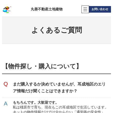
内
容
丸善不動産土地建物
お問い合わせ
を
ス
キ
ッ
よくあるご質問
プ
【物件探し・購入について】
まだ購入するか決めていませんが、耳成地区のエリ
ア情報だけ聞くことはできますか？
もちろんです。大歓迎です。
私は橿原市で育ち、現在もこの耳成地区で生活しています。
ネットの物件情報だけでは分からない「通学路の安全性」