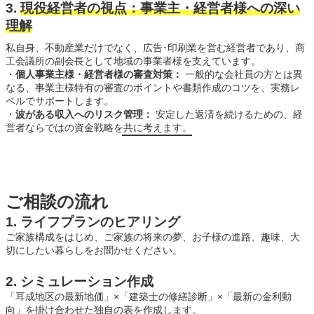
3.
現役経営者の視点：事業主・経営者様への深い
理解
私自身、不動産業だけでなく、広告･印刷業を営む経営者であり、商
工会議所の副会長として地域の事業者様を支えています。
・
個人事業主様・経営者様の審査対策：
一般的な会社員の方とは異
なる、事業主様特有の審査のポイントや書類作成のコツを、実務レ
ベルでサポートします。
・
波がある収入へのリスク管理：
安定した返済を続けるための、経
営者ならではの資金戦略を共に考えます。
ご相談の流れ
1. ライフプランのヒアリング
ご家族構成をはじめ、ご家族の将来の夢、お子様の進路、趣味、大
切にしたい暮らしをお聞かせください。
2. シミュレーション作成
「耳成地区の最新地価」×「建築士の修繕診断」×「最新の金利動
向」を掛け合わせた独自の表を作成します。